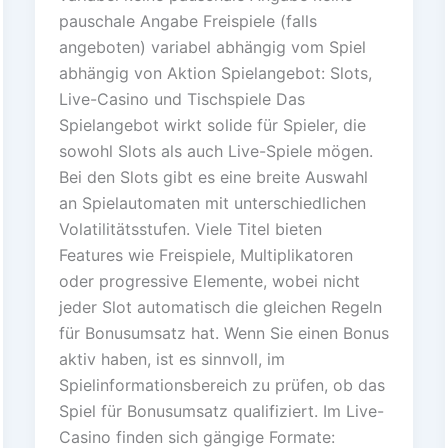
pauschale Angabe Freispiele (falls
angeboten) variabel abhängig vom Spiel
abhängig von Aktion Spielangebot: Slots,
Live-Casino und Tischspiele Das
Spielangebot wirkt solide für Spieler, die
sowohl Slots als auch Live-Spiele mögen.
Bei den Slots gibt es eine breite Auswahl
an Spielautomaten mit unterschiedlichen
Volatilitätsstufen. Viele Titel bieten
Features wie Freispiele, Multiplikatoren
oder progressive Elemente, wobei nicht
jeder Slot automatisch die gleichen Regeln
für Bonusumsatz hat. Wenn Sie einen Bonus
aktiv haben, ist es sinnvoll, im
Spielinformationsbereich zu prüfen, ob das
Spiel für Bonusumsatz qualifiziert. Im Live-
Casino finden sich gängige Formate: