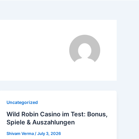
Uncategorized
Wild Robin Casino im Test: Bonus,
Spiele & Auszahlungen
Shivam Verma
/
July 3, 2026