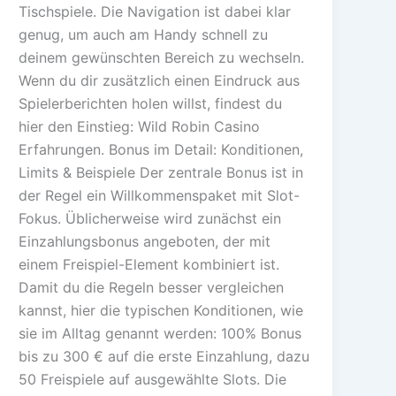
Tischspiele. Die Navigation ist dabei klar
genug, um auch am Handy schnell zu
deinem gewünschten Bereich zu wechseln.
Wenn du dir zusätzlich einen Eindruck aus
Spielerberichten holen willst, findest du
hier den Einstieg: Wild Robin Casino
Erfahrungen. Bonus im Detail: Konditionen,
Limits & Beispiele Der zentrale Bonus ist in
der Regel ein Willkommenspaket mit Slot-
Fokus. Üblicherweise wird zunächst ein
Einzahlungsbonus angeboten, der mit
einem Freispiel-Element kombiniert ist.
Damit du die Regeln besser vergleichen
kannst, hier die typischen Konditionen, wie
sie im Alltag genannt werden: 100% Bonus
bis zu 300 € auf die erste Einzahlung, dazu
50 Freispiele auf ausgewählte Slots. Die