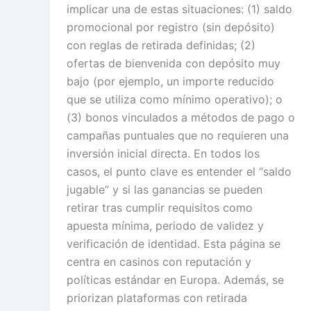
implicar una de estas situaciones: (1) saldo
promocional por registro (sin depósito)
con reglas de retirada definidas; (2)
ofertas de bienvenida con depósito muy
bajo (por ejemplo, un importe reducido
que se utiliza como mínimo operativo); o
(3) bonos vinculados a métodos de pago o
campañas puntuales que no requieren una
inversión inicial directa. En todos los
casos, el punto clave es entender el “saldo
jugable” y si las ganancias se pueden
retirar tras cumplir requisitos como
apuesta mínima, periodo de validez y
verificación de identidad. Esta página se
centra en casinos con reputación y
políticas estándar en Europa. Además, se
priorizan plataformas con retirada