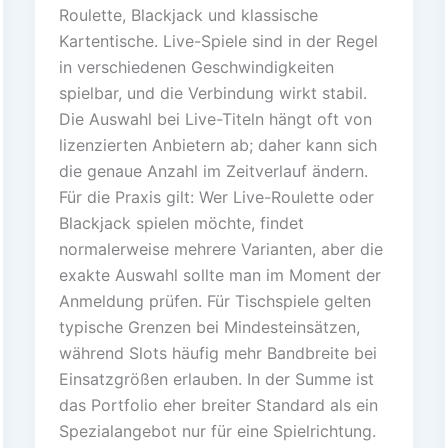
Roulette, Blackjack und klassische
Kartentische. Live-Spiele sind in der Regel
in verschiedenen Geschwindigkeiten
spielbar, und die Verbindung wirkt stabil.
Die Auswahl bei Live-Titeln hängt oft von
lizenzierten Anbietern ab; daher kann sich
die genaue Anzahl im Zeitverlauf ändern.
Für die Praxis gilt: Wer Live-Roulette oder
Blackjack spielen möchte, findet
normalerweise mehrere Varianten, aber die
exakte Auswahl sollte man im Moment der
Anmeldung prüfen. Für Tischspiele gelten
typische Grenzen bei Mindesteinsätzen,
während Slots häufig mehr Bandbreite bei
Einsatzgrößen erlauben. In der Summe ist
das Portfolio eher breiter Standard als ein
Spezialangebot nur für eine Spielrichtung.