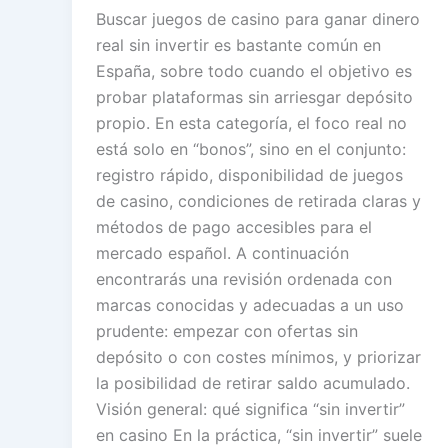
Buscar juegos de casino para ganar dinero
real sin invertir es bastante común en
España, sobre todo cuando el objetivo es
probar plataformas sin arriesgar depósito
propio. En esta categoría, el foco real no
está solo en “bonos”, sino en el conjunto:
registro rápido, disponibilidad de juegos
de casino, condiciones de retirada claras y
métodos de pago accesibles para el
mercado español. A continuación
encontrarás una revisión ordenada con
marcas conocidas y adecuadas a un uso
prudente: empezar con ofertas sin
depósito o con costes mínimos, y priorizar
la posibilidad de retirar saldo acumulado.
Visión general: qué significa “sin invertir”
en casino En la práctica, “sin invertir” suele