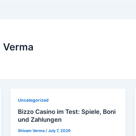
m Verma
Uncategorized
Bizzo Casino im Test: Spiele, Boni
und Zahlungen
Shivam Verma
/
July 7, 2026