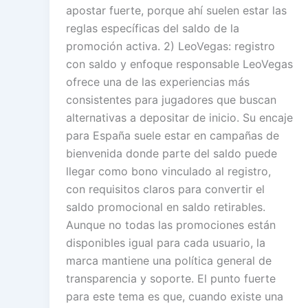
apostar fuerte, porque ahí suelen estar las
reglas específicas del saldo de la
promoción activa. 2) LeoVegas: registro
con saldo y enfoque responsable LeoVegas
ofrece una de las experiencias más
consistentes para jugadores que buscan
alternativas a depositar de inicio. Su encaje
para España suele estar en campañas de
bienvenida donde parte del saldo puede
llegar como bono vinculado al registro,
con requisitos claros para convertir el
saldo promocional en saldo retirables.
Aunque no todas las promociones están
disponibles igual para cada usuario, la
marca mantiene una política general de
transparencia y soporte. El punto fuerte
para este tema es que, cuando existe una