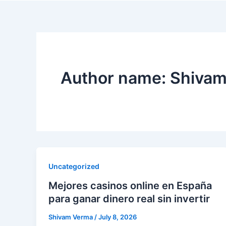
Skip
to
content
Author name: Shiva
Uncategorized
Mejores casinos online en España
para ganar dinero real sin invertir
Shivam Verma
/
July 8, 2026