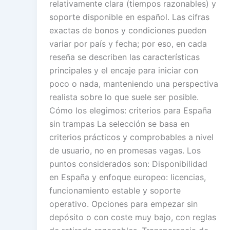
relativamente clara (tiempos razonables) y
soporte disponible en español. Las cifras
exactas de bonos y condiciones pueden
variar por país y fecha; por eso, en cada
reseña se describen las características
principales y el encaje para iniciar con
poco o nada, manteniendo una perspectiva
realista sobre lo que suele ser posible.
Cómo los elegimos: criterios para España
sin trampas La selección se basa en
criterios prácticos y comprobables a nivel
de usuario, no en promesas vagas. Los
puntos considerados son: Disponibilidad
en España y enfoque europeo: licencias,
funcionamiento estable y soporte
operativo. Opciones para empezar sin
depósito o con coste muy bajo, con reglas