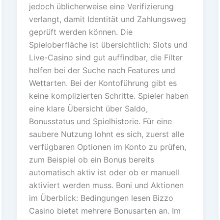
jedoch üblicherweise eine Verifizierung
verlangt, damit Identität und Zahlungsweg
geprüft werden können. Die
Spieloberfläche ist übersichtlich: Slots und
Live-Casino sind gut auffindbar, die Filter
helfen bei der Suche nach Features und
Wettarten. Bei der Kontoführung gibt es
keine komplizierten Schritte. Spieler haben
eine klare Übersicht über Saldo,
Bonusstatus und Spielhistorie. Für eine
saubere Nutzung lohnt es sich, zuerst alle
verfügbaren Optionen im Konto zu prüfen,
zum Beispiel ob ein Bonus bereits
automatisch aktiv ist oder ob er manuell
aktiviert werden muss. Boni und Aktionen
im Überblick: Bedingungen lesen Bizzo
Casino bietet mehrere Bonusarten an. Im